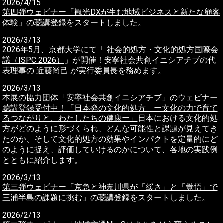
2026/4/15
第四弾ウェビナー「観光DXが生む地域ビジネスと新たな顧客
体験」の聴講登録をスタートしました。
2026/3/13
2026年5月、京都大学にて「
社会的処方・文化的処方国際会
議（ISPC 2026）
」が開催！安寧社会共創イニシアチブの代
表理事の 近藤尚己 が実行委員長を務めます。
2026/3/13
本展の協力団体
「安寧社会共創イニシアチブ」のウェビナー
聴講登録受付中！「日本発の文化的処方 ー文化の力で育て
るつながりと、わたしたちの健康ー」
日本における文化的処
方がどのように形づくられ、どんな可能性と課題が見えてき
たのか、そして文化的処方の効果やインパクトを定量的にど
のように捉え、評価していけるのかについて、各地の実践例
とともに紹介します。
2026/3/13
第三弾ウェビナー「京急と神奈川県が「緩さ」と「覚悟」で
三浦半島の課題に挑む」の聴講登録をスタートしました。
2026/2/13