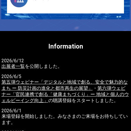
Information
2026/6/12
出展者一覧
を公開しました。
2026/6/5
第五弾ウェビナー「デジタルと地域で創る、安全で魅力的な
まち ー 防災計画の進化と都市再生の展望」
・
第六弾ウェビ
ナー「官民連携で創る「健康まちづくり」ー 地域と個人のウ
ェルビーイング向上」
の聴講登録をスタートしました。
2026/6/1
来場登録を開始しました。みなさまのご来場をお待ちしてい
ます。